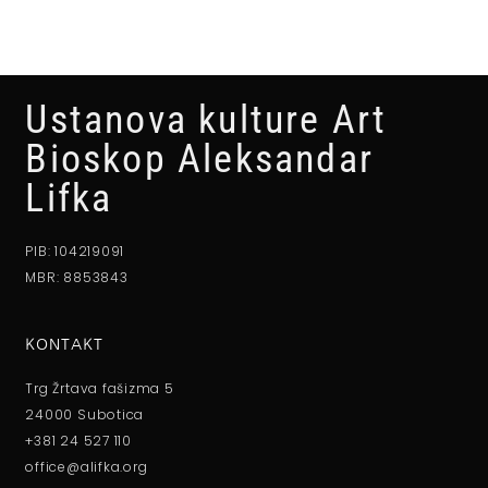
Ustanova kulture Art
Bioskop Aleksandar
Lifka
PIB: 104219091
MBR: 8853843
KONTAKT
Trg Žrtava fašizma 5
24000 Subotica
+381 24 527 110
office@alifka.org