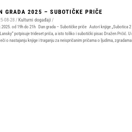
N GRADA 2025 – SUBOTIČKE PRIČE
5-08-28
/
Kulturni događaji
/
.2025. od 19h do 21h Dan grada – Subotičke priče Autori knjige „Subotica 2 
Lansky“ potpisuje trideset priča, a isto toliko i subotički pisac Dražen Prć
reči o nastajanju knjige i traganju za neispričanim pričama o ljudima, zgradama 