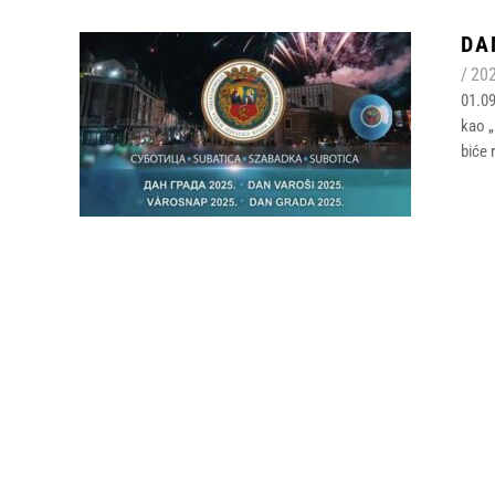
DA
/
202
01.09
kao „
biće 