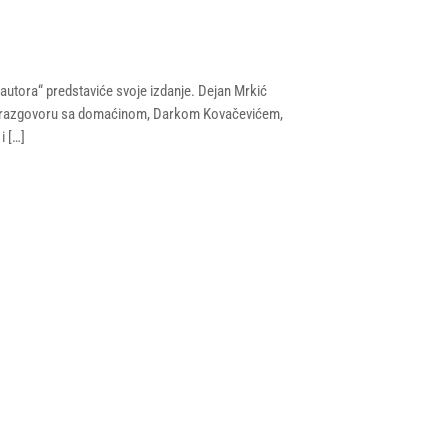
autora“ predstaviće svoje izdanje. Dejan Mrkić
ić. U razgovoru sa domaćinom, Darkom Kovačevićem,
i […]