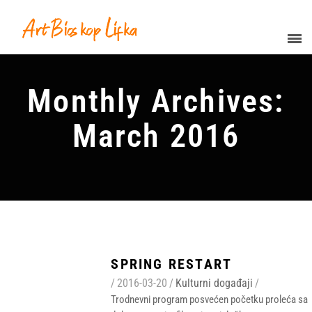
Monthly Archives:
March 2016
SPRING RESTART
/
2016-03-20
/
Kulturni događaji
/
Trodnevni program posvećen početku proleća sa