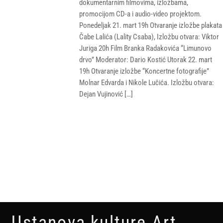
dokumentarnim filmovima, izložbama,
promocijom CD-a i audio-video projektom.
Ponedeljak 21. mart 19h Otvaranje izložbe plakata
Čabe Lalića (Lality Csaba), Izložbu otvara: Viktor
Juriga 20h Film Branka Radakovića “Limunovo
drvo” Moderator: Dario Kostić Utorak 22. mart
19h Otvaranje izložbe “Koncertne fotografije”
Molnar Edvarda i Nikole Lučića. Izložbu otvara:
Dejan Vujinović […]
Ustanova kulture Art