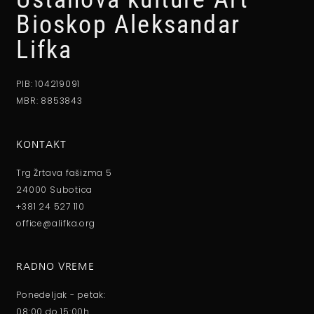
Bioskop Aleksandar
Lifka
PIB: 104219091
MBR: 8853843
KONTAKT
Trg Žrtava fašizma 5
24000 Subotica
+381 24 527 110
office@alifka.org
RADNO VREME
Ponedeljak - petak:
08:00 do 15:00h