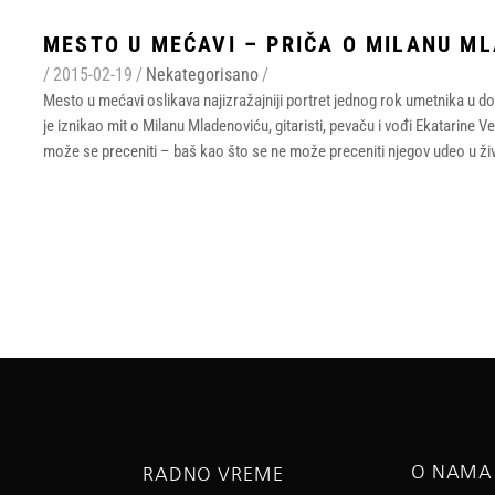
MESTO U MEĆAVI – PRIČA O MILANU M
/
2015-02-19
/
Nekategorisano
/
Mesto u mećavi oslikava najizražajniji portret jednog rok umetnika u dom
je iznikao mit o Milanu Mladenoviću, gitaristi, pevaču i vođi Ekatarine 
može se preceniti – baš kao što se ne može preceniti njegov udeo u ži
O NAMA
RADNO VREME