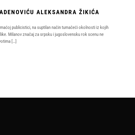
LADENOVIĆU ALEKSANDRA ŽIKIĆA
aćoj publicistici, na suptilan način tumačeći okolnosti iz kojih
Velike. Milanov značaj za srpsku i jugoslovensku rok scenu ne
votima […]